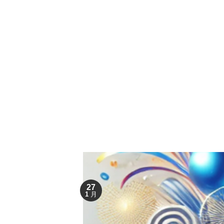
Skip
to
content
27
1 月